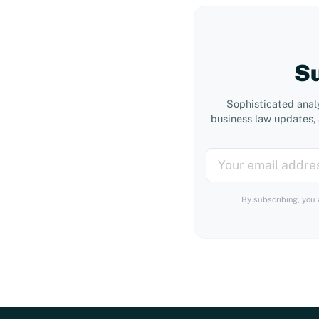
Su
Sophisticated anal
business law updates, 
By subscribing, you 